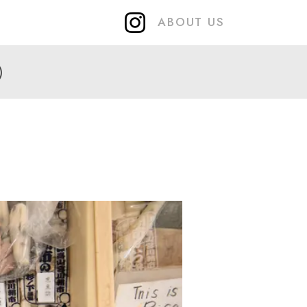
ABOUT US
）