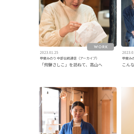
WORK
2023.01.25
2023.0
甲斐みのり 中部伝統通信（アーカイブ）
甲斐み
「飛騨さしこ」を訪ねて、高山へ
こん