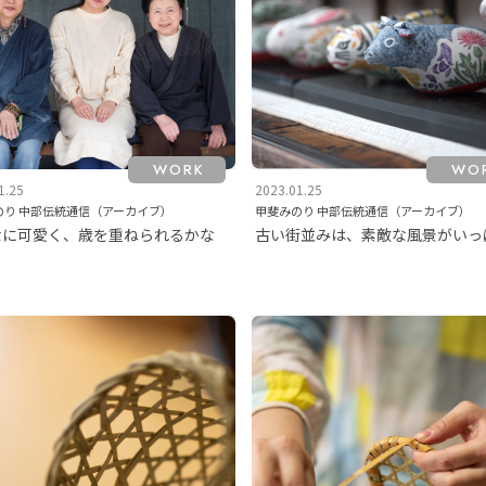
WORK
WO
1.25
2023.01.25
のり 中部伝統通信（アーカイブ）
甲斐みのり 中部伝統通信（アーカイブ）
なに可愛く、歳を重ねられるかな
古い街並みは、素敵な風景がいっ