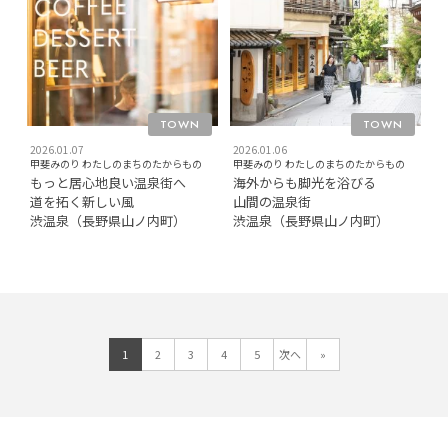
TOWN
TOWN
2026.01.07
2026.01.06
甲斐みのり わたしのまちのたからもの
甲斐みのり わたしのまちのたからもの
もっと居心地良い温泉街へ
海外からも脚光を浴びる
道を拓く新しい風
山間の温泉街
渋温泉（長野県山ノ内町）
渋温泉（長野県山ノ内町）
1
2
3
4
5
次へ
»