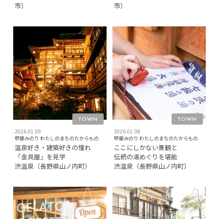
市）
市）
TOWN
TOWN
2026.01.09
2026.01.08
甲斐みのり わたしのまちのたからもの
甲斐みのり わたしのまちのたからもの
温泉好き・建築好きの憧れ
ここにしかない景観と
「金具屋」を見学
伝統の湯めぐりを堪能
渋温泉（長野県山ノ内町）
渋温泉（長野県山ノ内町）