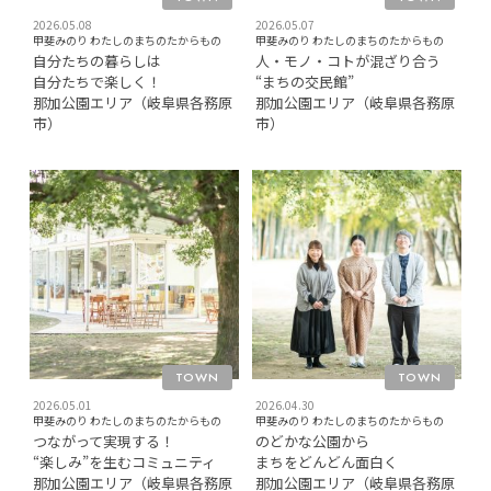
2026.05.08
2026.05.07
甲斐みのり わたしのまちのたからもの
甲斐みのり わたしのまちのたからもの
自分たちの暮らしは
人・モノ・コトが混ざり合う
自分たちで楽しく！
“まちの交民館”
那加公園エリア（岐阜県各務原
那加公園エリア（岐阜県各務原
市）
市）
TOWN
TOWN
2026.05.01
2026.04.30
甲斐みのり わたしのまちのたからもの
甲斐みのり わたしのまちのたからもの
つながって実現する！
のどかな公園から
“楽しみ”を生むコミュニティ
まちをどんどん面白く
那加公園エリア（岐阜県各務原
那加公園エリア（岐阜県各務原