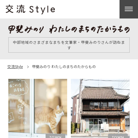
中部地域のさまざまなまちを文筆家・甲斐みのりさんが訪ねま
す
交流Style
甲斐みのり わたしのまちのたからもの
TOWN
TOWN