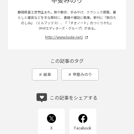
静岡県富士宮市生まれ。旅や散歩、手みやげ、クラシック建築、暮
らしと雑貨などを主な題材に、書籍や雑誌に執筆。新刊に『旅のた
のしみ』（ミルブックス）、『「すきノート」のつくりかた』
（PHPエディターズ・グループ）がある。
http://www.loule.net/
この記事のタグ
岐阜
甲斐みのり
この記事をシェアする
X
Facebook