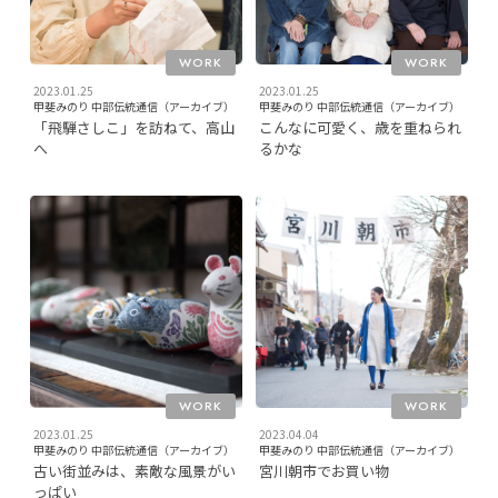
WORK
WORK
2023.01.25
2023.01.25
甲斐みのり 中部伝統通信（アーカイブ）
甲斐みのり 中部伝統通信（アーカイブ）
「飛騨さしこ」を訪ねて、高山
こんなに可愛く、歳を重ねられ
へ
るかな
WORK
WORK
2023.01.25
2023.04.04
甲斐みのり 中部伝統通信（アーカイブ）
甲斐みのり 中部伝統通信（アーカイブ）
古い街並みは、素敵な風景がい
宮川朝市でお買い物
っぱい