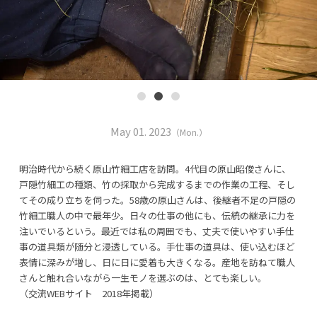
May 01. 2023
（Mon.）
明治時代から続く原山竹細工店を訪問。4代目の原山昭俊さんに、
戸隠竹細工の種類、竹の採取から完成するまでの作業の工程、そし
てその成り立ちを伺った。58歳の原山さんは、後継者不足の戸隠の
竹細工職人の中で最年少。日々の仕事の他にも、伝統の継承に力を
注いでいるという。最近では私の周囲でも、丈夫で使いやすい手仕
事の道具類が随分と浸透している。手仕事の道具は、使い込むほど
表情に深みが増し、日に日に愛着も大きくなる。産地を訪ねて職人
さんと触れ合いながら一生モノを選ぶのは、とても楽しい。
（交流WEBサイト 2018年掲載）