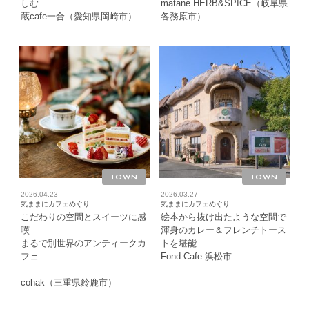
しむ
matane HERB&SPICE（岐阜県
蔵cafe一合（愛知県岡崎市）
各務原市）
TOWN
TOWN
2026.04.23
2026.03.27
気ままにカフェめぐり
気ままにカフェめぐり
こだわりの空間とスイーツに感
絵本から抜け出たような空間で
嘆
渾身のカレー＆フレンチトース
まるで別世界のアンティークカ
トを堪能
フェ
Fond Cafe 浜松市
cohak（三重県鈴鹿市）