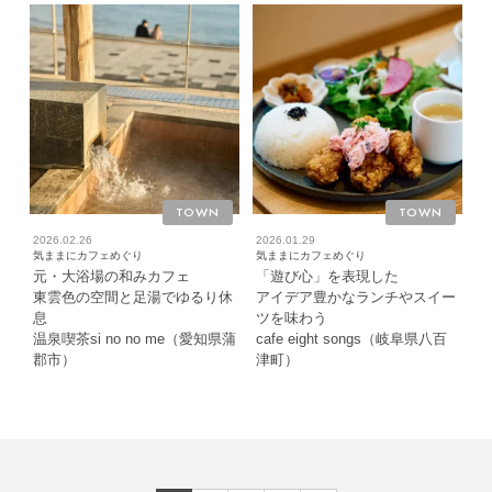
TOWN
TOWN
2026.02.26
2026.01.29
気ままにカフェめぐり
気ままにカフェめぐり
元・大浴場の和みカフェ
「遊び心」を表現した
東雲色の空間と足湯でゆるり休
アイデア豊かなランチやスイー
息
ツを味わう
温泉喫茶si no no me（愛知県蒲
cafe eight songs（岐阜県八百
郡市）
津町）