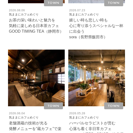
TOWN
TOWN
2026.08.06
2026.07.23
気ままにカフェめぐり
気ままにカフェめぐり
お茶の深い味わいと魅力を
嬉しい時も悲しい時も
気軽に楽しめる日本茶カフェ
心に寄り添うスペシャルな一杯
GOOD TIMING TEA（静岡市）
に出会う
sora（長野県飯田市）
TOWN
TOWN
2026.06.04
2026.05.28
気ままにカフェめぐり
気ままにカフェめぐり
老舗酒蔵の技術が光る
ハーバルセラピストが営む
発酵メニューを“蔵カフェ”で楽
心落ち着く非日常カフェ