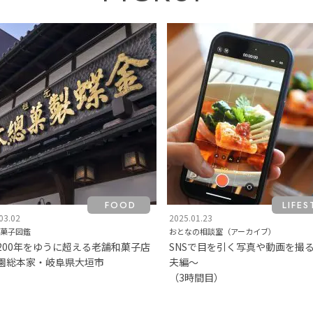
FOOD
LIFES
03.02
2025.01.23
菓子図鑑
おとなの相談室（アーカイブ）
200年をゆうに超える老舗和菓子店
SNSで目を引く写真や動画を撮
園総本家・岐阜県大垣市
夫編～
（3時間目）