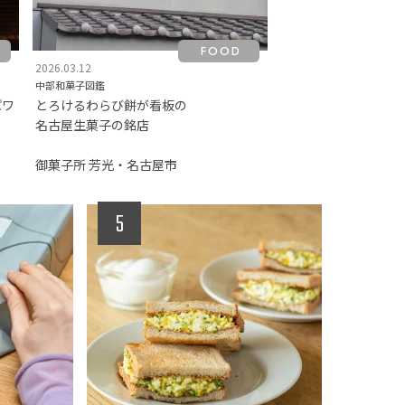
FOOD
2026.03.12
中部和菓子図鑑
パワ
とろけるわらび餅が看板の
名古屋生菓子の銘店
御菓子所 芳光・名古屋市