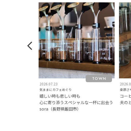
FOOD
TOWN
2026.07.23
2026.0
気ままにカフェめぐり
桒原さ
嬉しい時も悲しい時も
コー
中津川市
心に寄り添うスペシャルな一杯に出会う
夫の
sora（長野県飯田市）