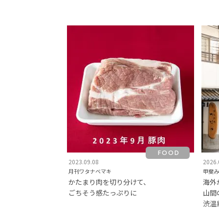
FOOD
2023.09.08
2026.
月刊ワタナベマキ
甲斐み
かたまり肉を切り分けて、
海外
ごちそう感たっぷりに
山間
渋温