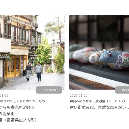
TOWN
WO
01.06
2023.01.25
のり わたしのまちのたからもの
甲斐みのり 中部伝統通信（アーカイブ）
からも脚光を浴びる
古い街並みは、素敵な風景がい
の温泉街
泉（長野県山ノ内町）