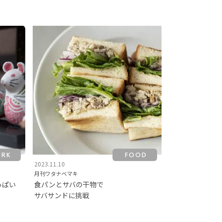
RK
FOOD
2023.11.10
月刊ワタナベマキ
っぱい
食パンとサバの干物で
サバサンドに挑戦