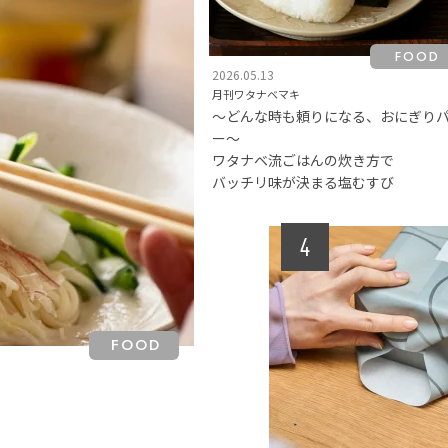
FOOD
2026.05.13
月刊ワタナベマキ
〜どんな時も頼りになる、おにぎり
ー〜
ワタナベ流ごはんの炊き方で
バッチリ味が決まる塩むすび
FOOD