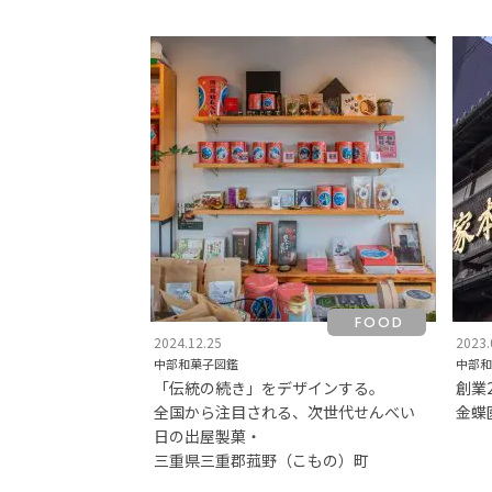
FOOD
2024.12.25
2023.
中部和菓子図鑑
中部和
「伝統の続き」をデザインする。
創業
全国から注目される、次世代せんべい
金蝶
日の出屋製菓・
三重県三重郡菰野（こもの）町