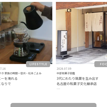
LIFESTYLE
FO
7.16
2026.07.09
やか 家族の時間ー信州・松本ごよみ
中部和菓子図鑑
ヒーを淹れる
3代にわたり銘菓を生み出す
となりで
名古屋の和菓子文化継承店
御菓子処おくむら・名古屋市