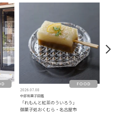
OD
FOOD
2026.07.08
2026.07.03
中部和菓子図鑑
月刊ワタナベマキ
「れもんと紅茶のういろう」
〜毎日おかずサ
御菓子処おくむら・名古屋市
食べすぎた日の
海藻×ナッツの