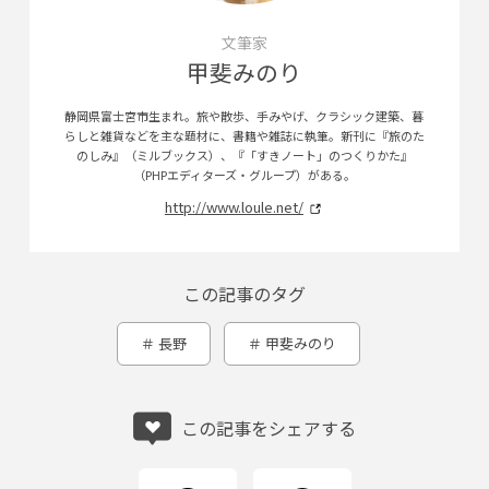
文筆家
甲斐みのり
静岡県富士宮市生まれ。旅や散歩、手みやげ、クラシック建築、暮
らしと雑貨などを主な題材に、書籍や雑誌に執筆。新刊に『旅のた
のしみ』（ミルブックス）、『「すきノート」のつくりかた』
（PHPエディターズ・グループ）がある。
http://www.loule.net/
この記事のタグ
長野
甲斐みのり
この記事をシェアする