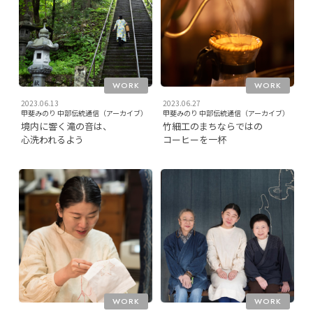
WORK
WORK
2023.06.13
2023.06.27
甲斐みのり 中部伝統通信（アーカイブ）
甲斐みのり 中部伝統通信（アーカイブ）
境内に響く滝の音は、
竹細工のまちならではの
心洗われるよう
コーヒーを一杯
WORK
WORK