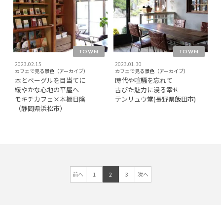
TOWN
TOWN
2023.02.15
2023.01.30
カフェで見る景色（アーカイブ）
カフェで見る景色（アーカイブ）
本とベーグルを目当てに
時代や喧騒を忘れて
緩やかな心地の平屋へ
古びた魅力に浸る幸せ
モキチカフェ×本棚日陰
テンリュウ堂(長野県飯田市)
（静岡県浜松市）
前へ
1
2
3
次へ