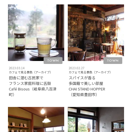
TOWN
TOWN
2023.03.14
2023.02.27
カフェで見る景色（アーカイブ）
カフェで見る景色（アーカイブ）
田舎に潜む古民家で
スパイスが香る
フランス家庭料理に舌鼓
多国籍で美しい部屋
Café Bisous（岐阜県八百津
CHAI STAND HOPPER
町）
（愛知県豊田市）