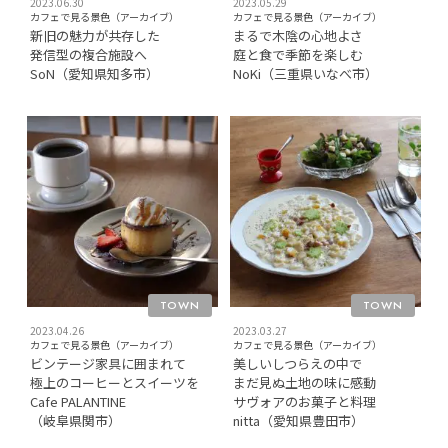
2023.06.30
2023.05.29
カフェで見る景色（アーカイブ）
カフェで見る景色（アーカイブ）
新旧の魅力が共存した
まるで木陰の心地よさ
発信型の複合施設へ
庭と食で季節を楽しむ
SoN（愛知県知多市）
NoKi（三重県いなべ市）
TOWN
TOWN
2023.04.26
2023.03.27
カフェで見る景色（アーカイブ）
カフェで見る景色（アーカイブ）
ビンテージ家具に囲まれて
美しいしつらえの中で
極上のコーヒーとスイーツを
まだ見ぬ土地の味に感動
Cafe PALANTINE
サヴォアのお菓子と料理
（岐阜県関市）
nitta（愛知県豊田市）