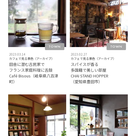
TOWN
TOWN
2023.03.14
2023.02.27
カフェで見る景色（アーカイブ）
カフェで見る景色（アーカイブ）
田舎に潜む古民家で
スパイスが香る
フランス家庭料理に舌鼓
多国籍で美しい部屋
Café Bisous（岐阜県八百津
CHAI STAND HOPPER
町）
（愛知県豊田市）