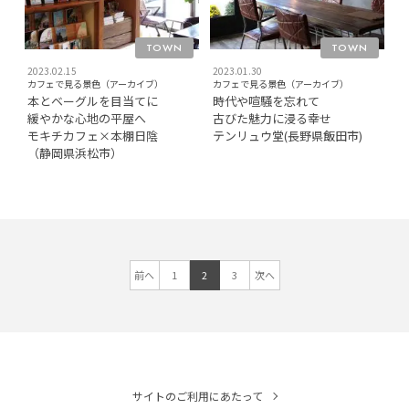
TOWN
TOWN
2023.02.15
2023.01.30
カフェで見る景色（アーカイブ）
カフェで見る景色（アーカイブ）
本とベーグルを目当てに
時代や喧騒を忘れて
緩やかな心地の平屋へ
古びた魅力に浸る幸せ
モキチカフェ×本棚日陰
テンリュウ堂(長野県飯田市)
（静岡県浜松市）
前へ
1
2
3
次へ
サイトのご利用にあたって