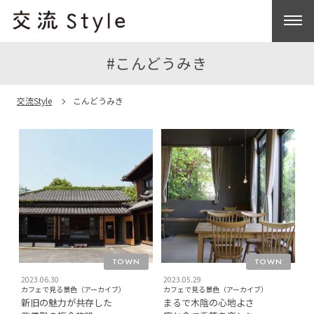
#こんどうみき
交流Style
こんどうみき
TOWN
TOWN
2023.06.30
2023.05.29
カフェで見る景色（アーカイブ）
カフェで見る景色（アーカイブ）
新旧の魅力が共存した
まるで木陰の心地よさ