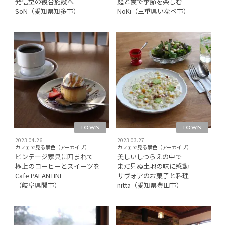
発信型の複合施設へ
庭と食で季節を楽しむ
SoN（愛知県知多市）
NoKi（三重県いなべ市）
TOWN
TOWN
2023.04.26
2023.03.27
カフェで見る景色（アーカイブ）
カフェで見る景色（アーカイブ）
ビンテージ家具に囲まれて
美しいしつらえの中で
極上のコーヒーとスイーツを
まだ見ぬ土地の味に感動
Cafe PALANTINE
サヴォアのお菓子と料理
（岐阜県関市）
nitta（愛知県豊田市）