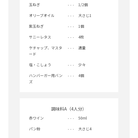
玉ねぎ
1/2個
オリーブオイル
大さじ1
紫玉ねぎ
1個
サニーレタス
4枚
ケチャップ、マスタ
適量
ード
塩・こしょう
少々
ハンバーガー用バン
4個
ズ
調味料A（4人分）
赤ワイン
50ml
パン粉
大さじ4