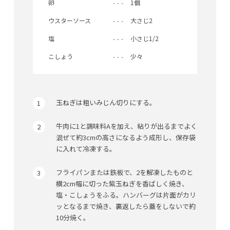
卵
1個
ウスターソース
大さじ2
塩
小さじ1/2
こしょう
少々
玉ねぎは粗いみじん切りにする。
牛肉に1と調味料Aを加え、粘りが出るまでよく
混ぜて約3cmの高さになるよう成形し、保存袋
に入れて冷凍する。
フライパンまたは鉄板で、2を解凍したものと
横2cm幅に切った紫玉ねぎを香ばしく焼き、
塩・こしょうをふる。ハンバーグは片面がカリ
ッとなるまで焼き、裏返したら蓋をしないで約
10分焼く。