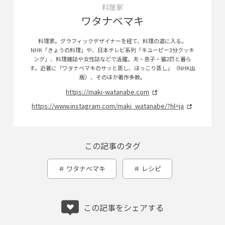
料理家
ワタナベマキ
料理家。グラフィックデザイナーを経て、料理の道に入る。
NHK「きょうの料理」や、日本テレビ系列「キユーピー3分クッキ
ング」、料理雑誌や女性誌などで活躍。夫・息子・猫2匹と暮ら
す。近著に「ワタナベマキのサッと蒸し、ほっこり蒸し」（NHK出
版）、そのほか著作多数。
https://maki-watanabe.com
https://www.instagram.com/maki_watanabe/?hl=ja
この記事のタグ
ワタナベマキ
レシピ
この記事をシェアする