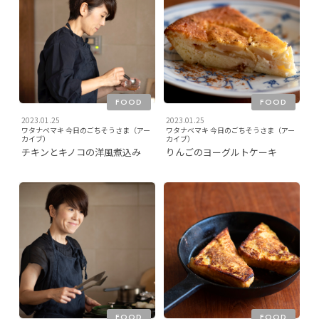
FOOD
FOOD
2023.01.25
2023.01.25
ワタナベマキ 今日のごちそうさま（アー
ワタナベマキ 今日のごちそうさま（アー
カイブ）
カイブ）
チキンとキノコの洋風煮込み
りんごのヨーグルトケーキ
FOOD
FOOD