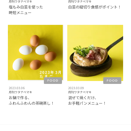
月刊ワタナベマキ
月刊ワタナベマキ
塩もみ白菜を使った
白菜の縦切り食感がポイント！
時短メニュー
FOOD
FOOD
2023.03.06
2023.03.09
月刊ワタナベマキ
月刊ワタナベマキ
お鍋で作る、
混ぜて焼くだけ、
ふわんふわんの茶碗蒸し！
お手軽パンメニュー！