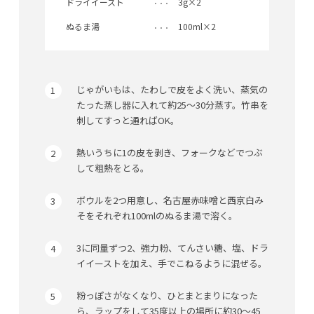
ドライイースト
3g×2
ぬるま湯
100ml×2
じゃがいもは、たわしで皮をよく洗い、蒸気の
たった蒸し器に入れて約25〜30分蒸す。竹串を
刺してすっと通ればOK。
熱いうちに1の皮を剥き、フォークなどでつぶ
して粗熱をとる。
ボウルを2つ用意し、名古屋赤味噌と西京白み
そをそれぞれ100mlのぬるま湯で溶く。
3に同量ずつ2、強力粉、てんさい糖、塩、ドラ
イイーストを加え、手でこねるように混ぜる。
粉っぽさがなくなり、ひとまとまりになった
ら、ラップをして35度以上の場所に約30〜45