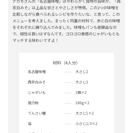
ナカモさんの「名古屋味噌」はやわらかく独特の旨味が、「西
京白みそ」は上品な甘さとやさしさが特徴。この2つの味噌を
比較しながら食べられるレシピを作りたいな、と思って、この
メニューを考えました。まったく同量の材料で、赤と白の味噌
をそれぞれに練り込んでみました。味噌もパンも発酵品なの
で、相性は良いはずなんです。ゴロゴロ食感のじゃがいもとも
マッチする味わいですよ！
材料（4人分）
名古屋味噌
大さじ2
西京白みそ
大さじ2
じゃがいも
2個×2
強力粉
180g×2
てんさい糖
大さじ1×2
塩
小さじ1/3×2