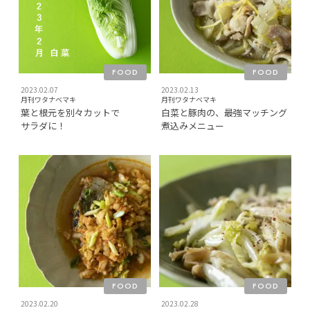
FOOD
FOOD
2023.02.07
2023.02.13
月刊ワタナベマキ
月刊ワタナベマキ
葉と根元を別々カットで
白菜と豚肉の、最強マッチング
サラダに！
煮込みメニュー
FOOD
FOOD
2023.02.20
2023.02.28