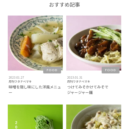
おすすめ記事
FOOD
FOOD
2023.01.27
2023.01.31
月刊ワタナベマキ
月刊ワタナベマキ
味噌を隠し味にした洋風メニュ
つけてみそかけてみそで
ー
ジャージャー麺