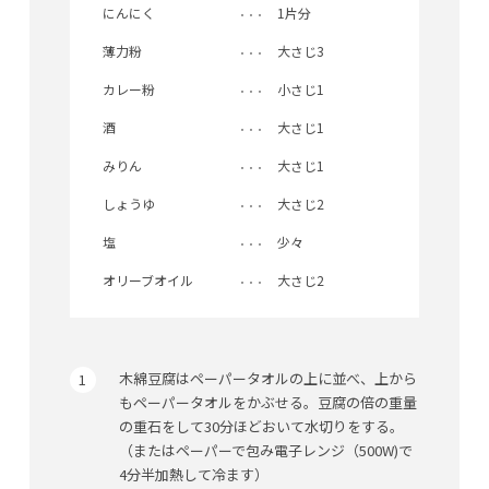
にんにく
1片分
薄力粉
大さじ3
カレー粉
小さじ1
酒
大さじ1
みりん
大さじ1
しょうゆ
大さじ2
塩
少々
オリーブオイル
大さじ2
木綿豆腐はペーパータオルの上に並べ、上から
もペーパータオルをかぶせる。豆腐の倍の重量
の重石をして30分ほどおいて水切りをする。
（またはペーパーで包み電子レンジ（500W)で
4分半加熱して冷ます）