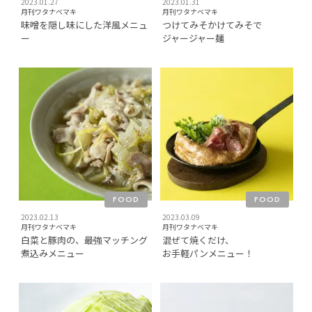
2023.01.27
2023.01.31
月刊ワタナベマキ
月刊ワタナベマキ
味噌を隠し味にした洋風メニュ
つけてみそかけてみそで
ー
ジャージャー麺
FOOD
FOOD
2023.02.13
2023.03.09
月刊ワタナベマキ
月刊ワタナベマキ
白菜と豚肉の、最強マッチング
混ぜて焼くだけ、
煮込みメニュー
お手軽パンメニュー！