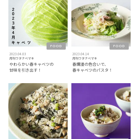
FOOD
FOOD
2023.04.03
2023.04.14
月刊ワタナベマキ
月刊ワタナベマキ
やわらかい春キャベツの
春爛漫の色合いで、
甘味を引き出す！
春キャベツのパスタ！