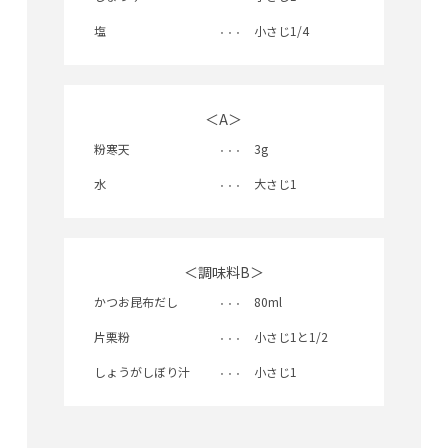
塩
小さじ1/4
＜A＞
粉寒天
3g
水
大さじ1
＜調味料B＞
かつお昆布だし
80ml
片栗粉
小さじ1と1/2
しょうがしぼり汁
小さじ1