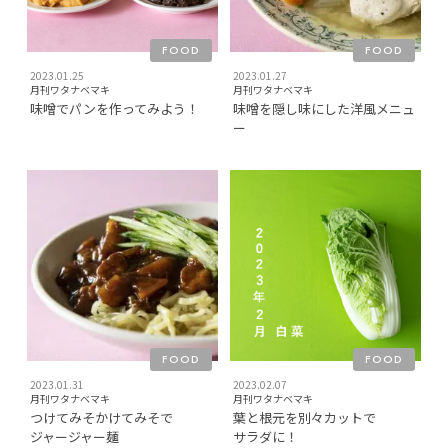
FOOD
FOOD
2023.01.25
2023.01.27
月刊ワタナベマキ
月刊ワタナベマキ
味噌でパンを作ってみよう！
味噌を隠し味にした洋風メニュ
ー
FOOD
FOOD
2023.01.31
2023.02.07
月刊ワタナベマキ
月刊ワタナベマキ
つけてみそかけてみそで
葉と根元を別々カットで
ジャージャー麺
サラダに！