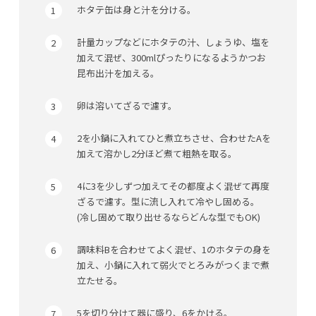
ホタテ缶は身と汁を分ける。
計量カップなどにホタテの汁、しょうゆ、塩を
加えて混ぜ、300mlぴったりになるようかつお
昆布出汁を加える。
卵は溶いてざるで濾す。
2を小鍋に入れてひと煮立ちさせ、合わせたAを
加えて溶かし2分ほど煮て粗熱を取る。
4に3を少しずつ加えてその都度よく混ぜて再度
ざるで濾す。型に流し入れて冷やし固める。
(冷し固めて取り出せるならどんな型でもOK)
調味料Bを合わせてよく混ぜ、1のホタテの身を
加え、小鍋に入れて弱火でとろみがつくまで煮
立たせる。
5を切り分けて器に盛り、6をかける。