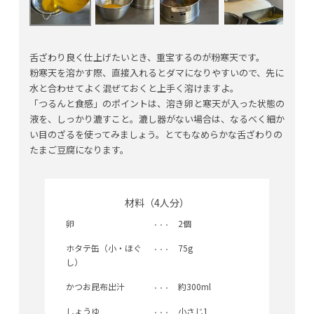
舌ざわり良く仕上げたいとき、重宝するのが粉寒天です。
粉寒天を溶かす際、直接入れるとダマになりやすいので、先に
水と合わせてよく混ぜておくと上手く溶けますよ。
「つるんと食感」のポイントは、溶き卵と寒天が入った状態の
液を、しっかり漉すこと。漉し器がない場合は、なるべく細か
い目のざるを使ってみましょう。とてもなめらかな舌ざわりの
たまご豆腐になります。
材料（4人分）
卵
2個
ホタテ缶（小・ほぐ
75g
し）
かつお昆布出汁
約300ml
しょうゆ
小さじ1