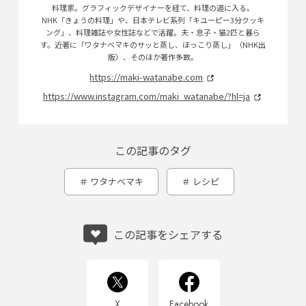
料理家。グラフィックデザイナーを経て、料理の道に入る。
NHK「きょうの料理」や、日本テレビ系列「キユーピー3分クッキ
ング」、料理雑誌や女性誌などで活躍。夫・息子・猫2匹と暮ら
す。近著に「ワタナベマキのサッと蒸し、ほっこり蒸し」（NHK出
版）、そのほか著作多数。
https://maki-watanabe.com
https://www.instagram.com/maki_watanabe/?hl=ja
この記事のタグ
ワタナベマキ
レシピ
この記事をシェアする
X
Facebook