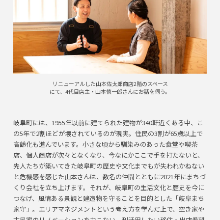
リニューアルした山本佐太郎商店2階のスペース
にて、4代目店主・山本慎一郎さんにお話を伺う。
岐阜町には、1955年以前に建てられた建物が340軒近くある中、こ
の5年で2割ほどが壊されているのが現実。住民の3割が65歳以上で
高齢化も進んでいます。小さな頃から馴染みのあった食堂や喫茶
店、個人商店が次々となくなり、今なにかここで手を打たないと、
先人たちが築いてきた岐阜町の歴史や文化までもが失われかねない
と危機感を感じた山本さんは、数名の仲間とともに2021年にまちづ
くり会社を立ち上げます。それが、岐阜町の生活文化と歴史を今に
つなげ、風情ある景観と建造物を守ることを目的とした「岐阜まち
家守」。エリアマネジメントという考え方を学んだ上で、空き家や
古民家のリノベーションをおこない、利活用したい移住・出店希望