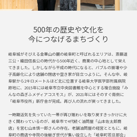
500年の歴史や文化を
今につなげるまちづくり
岐阜城がそびえる金華山の麓の岐阜町と呼ばれるエリアは、斎藤道
三公・織田信長公の時代から500年近く、商業の中心地として栄え
てきました。しかしながら平成の時代になると、バブルの崩壊や少
子高齢化により店舗の閉店や空き家が目立つように。そんな中、岐
阜駅から2キロメートルほど北に位置する岐阜大学医学部附属病院
跡地に、2015年には岐阜市立中央図書館を中心とする複合施設「み
んなの森ぎふメディアコスモス」が、2021年にはそのすぐ南側に
「岐阜市役所」新庁舎が完成。再び人の流れが戻ってきました。
一時期活気を失っていた一帯が再び賑わいを取り戻すきっかけに大
きく関わっているのが、岐阜市で4代続く油問屋「山本佐太郎商
店」を営む山本慎一郎さんの存在。老舗油問屋の経営とともに、岐
阜町の商店や寺院の後継ぎ世代が集い設立した「岐阜町若旦那会」