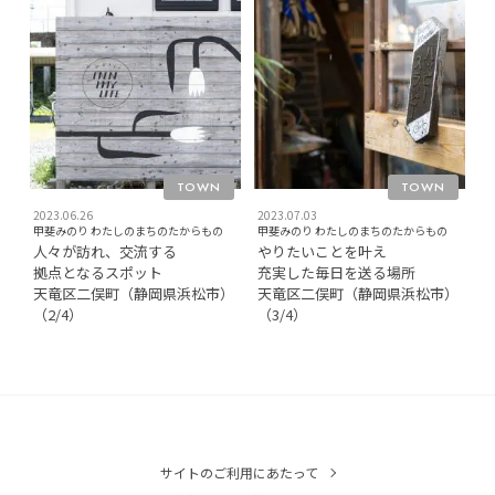
TOWN
TOWN
2023.06.26
2023.07.03
甲斐みのり わたしのまちのたからもの
甲斐みのり わたしのまちのたからもの
人々が訪れ、交流する
やりたいことを叶え
拠点となるスポット
充実した毎日を送る場所
天竜区二俣町（静岡県浜松市）
天竜区二俣町（静岡県浜松市）
（2/4）
（3/4）
サイトのご利用にあたって