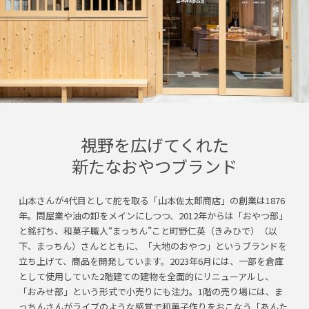
視野を広げてくれた
新たなおやつブランド
山本さんが4代目として舵を取る「山本佐太郎商店」の創業は1876
年。問屋業や油の卸をメインにしつつ、2012年からは「おやつ部」
と銘打ち、和菓子職人“まっちん”こと町野仁英（きみひで）（以
下、まっちん）さんとともに、「大地のおやつ」というブランドを
立ち上げて、商品を開発しています。2023年6月には、一部を倉庫
として使用していた2階建ての建物を全面的にリニューアルし、
「おみせ部」という形式で小売りにも注力。1階の売り場には、ま
っちんさんがライブのような感覚で和菓子作りをおこなう「あんた