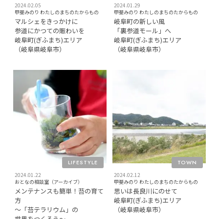
2024.02.05
2024.01.29
甲斐みのり わたしのまちのたからもの
甲斐みのり わたしのまちのたからもの
マルシェをきっかけに
岐⾩町の新しい⾵
参道にかつての賑わいを
「裏参道モール」へ
岐⾩町(ぎふまち)エリア
岐⾩町(ぎふまち)エリア
（岐⾩県岐⾩市）
（岐⾩県岐⾩市）
LIFESTYLE
TOWN
2024.01.22
2024.02.12
おとなの相談室（アーカイブ）
甲斐みのり わたしのまちのたからもの
メンテナンスも簡単！苔の育て
思いは⻑良川にのせて
方
岐⾩町(ぎふまち)エリア
〜「苔テラリウム」の
（岐⾩県岐⾩市）
世界をつくろう〜