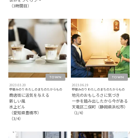
（3時間目）
TOWN
TOWN
2023.03.20
2023.06.19
甲斐みのり わたしのまちのたからもの
甲斐みのり わたしのまちのたからもの
商店街に活気を与える
地元のおもしろさに気づき
新しい風
一歩を踏み出したから今がある
水上ビル
天竜区二俣町（静岡県浜松市）
（愛知県豊橋市）
（1/4）
（3/4）