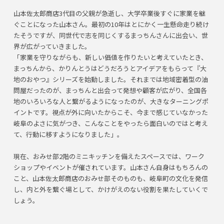
山本佐太郎商店3代目の父親が急逝し、大学卒業後すぐに家業を継
ぐことになった山本さん。最初の10年はとにかく一生懸命走り続け
たそうですが、同世代で志を同じくするまっちんさんに出会い、世
界が広がっていきました。
「家業を守りながらも、新しい価値を作りたいと考えていたとき、
まっちんから、かりんとうはどうだろうとアイデアをもらって『大
地のおやつ』シリーズを始動しました。それまでは地域密着型の油
問屋だったのが、まっちんと出会って発想や顧客が広がり、全国各
地のいろいろな人と繋がるようになったのが、大きなターニングポ
イントです。視点が外に向いたからこそ、今まで感じていなかった
岐阜のよさに気がつき、こんなことをやったら面白いのではと考え
て、行動に移すようになりました」。
現在、おみせ部2階のミニキッチンを備えたスペースでは、ワーク
ショップやイベントが催されています。山本さん自身はもちろんの
こと、山本佐太郎商店のおみせ部そのものも、岐阜町の文化を発信
し、内と外を繋ぐ場として、かけがえのない役割を果たしていくで
しょう。