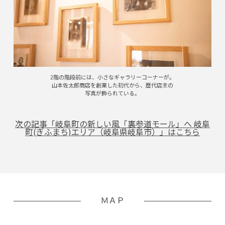
2階の階段前には、小さなギャラリーコーナーが。
山本佐太郎商店を創業した初代から、歴代店主の
写真が飾られている。
次の記事「岐⾩町の新しい⾵「裏参道モール」へ 岐⾩
町(ぎふまち)エリア（岐⾩県岐⾩市）」はこちら
ＭＡＰ