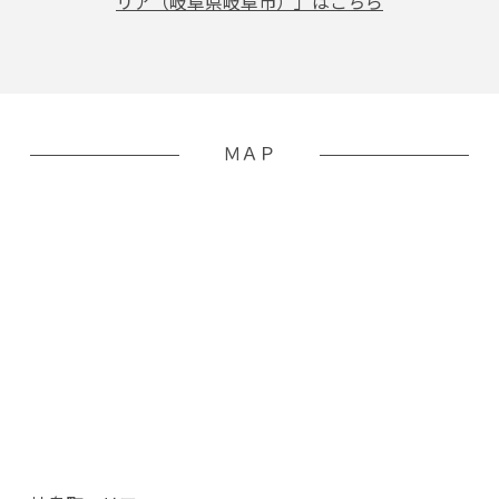
リア（岐⾩県岐⾩市）」はこちら
ＭＡＰ