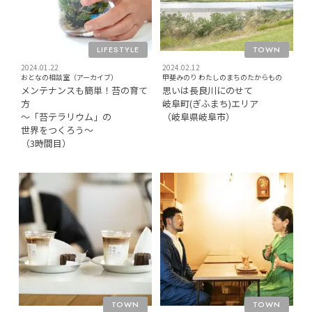
LIFESTYLE
TOWN
2024.01.22
2024.02.12
おとなの相談室（アーカイブ）
甲斐みのり わたしのまちのたからもの
メンテナンスも簡単！苔の育て
思いは⻑良川にのせて
方
岐⾩町(ぎふまち)エリア
〜「苔テラリウム」の
（岐⾩県岐⾩市）
世界をつくろう〜
（3時間目）
TOWN
TOWN