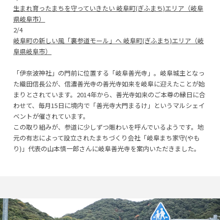
生まれ育ったまちを守っていきたい 岐⾩町(ぎふまち)エリア（岐⾩
県岐⾩市）
2/4
岐⾩町の新しい⾵「裏参道モール」へ 岐⾩町(ぎふまち)エリア（岐
⾩県岐⾩市）
「伊奈波神社」の門前に位置する「岐阜善光寺」。岐阜城主となっ
た織田信長公が、信濃善光寺の善光寺如来を岐阜に迎えたことが始
まりとされています。2014年から、善光寺如来のご本尊の縁日に合
わせて、毎月15日に境内で「善光寺大門まるけ」というマルシェイ
ベントが催されています。
この取り組みが、参道に少しずつ賑わいを呼んでいるようです。地
元の有志によって設立されたまちづくり会社「岐阜まち家守(やも
り)」代表の山本慎一郎さんに岐阜善光寺を案内いただきました。