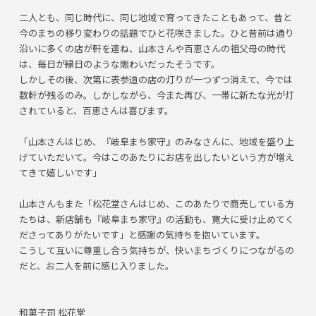
二人とも、同じ時代に、同じ地域で育ってきたこともあって、昔と
今のまちの移り変わりの話題でひと花咲きました。ひと昔前は通り
沿いに多くの店が軒を連ね、山本さんや百恵さんの祖父母の時代
は、毎日が縁日のような賑わいだったそうです。
しかしその後、次第に表参道の店の灯りが一つずつ消えて、今では
数軒が残るのみ。しかしながら、今また再び、一帯に新たな光が灯
されていると、百恵さんは喜びます。
「山本さんはじめ、『岐阜まち家守』のみなさんに、地域を盛り上
げていただいて。今はこのあたりにお店を出したいという方が増え
てきて嬉しいです」
山本さんもまた「松花堂さんはじめ、このあたりで商売している方
たちは、新店舗も『岐阜まち家守』の活動も、寛大に受け止めてく
ださってありがたいです」と感謝の気持ちを抱いています。
こうして互いに尊重し合う気持ちが、快いまちづくりにつながるの
だと、お二人を前に感じ入りました。
和菓子司 松花堂