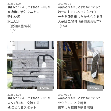
2023.03.20
2023.06.19
甲斐みのり わたしのまちのたからもの
甲斐みのり わたしのまちのたからもの
商店街に活気を与える
地元のおもしろさに気づき
新しい風
一歩を踏み出したから今がある
水上ビル
天竜区二俣町（静岡県浜松市）
（愛知県豊橋市）
（1/4）
（3/4）
TOWN
TOWN
2023.06.26
2023.07.03
甲斐みのり わたしのまちのたからもの
甲斐みのり わたしのまちのたからもの
人々が訪れ、交流する
やりたいことを叶え
拠点となるスポット
充実した毎日を送る場所