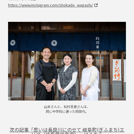
https://www.instagram.com/shokado_wagashi/
山本さんと、松村百恵さんは、
同じ中学校に通った同世代。
次の記事「思いは⻑良川にのせて 岐⾩町(ぎふまち)エ