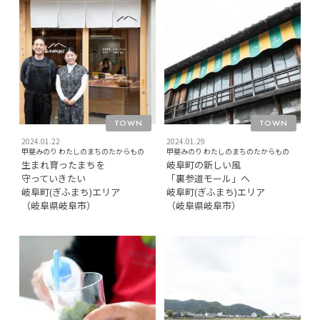
TOWN
TOWN
2024.01.22
2024.01.29
甲斐みのり わたしのまちのたからもの
甲斐みのり わたしのまちのたからもの
生まれ育ったまちを
岐⾩町の新しい⾵
守っていきたい
「裏参道モール」へ
岐⾩町(ぎふまち)エリア
岐⾩町(ぎふまち)エリア
（岐⾩県岐⾩市）
（岐⾩県岐⾩市）