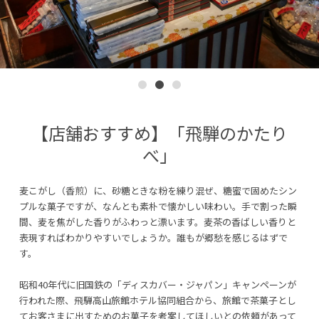
【店舗おすすめ】「飛騨のかたり
べ」
麦こがし（香煎）に、砂糖ときな粉を練り混ぜ、糖蜜で固めたシン
プルな菓子ですが、なんとも素朴で懐かしい味わい。手で割った瞬
間、麦を焦がした香りがふわっと漂います。麦茶の香ばしい香りと
表現すればわかりやすいでしょうか。誰もが郷愁を感じるはずで
す。
昭和40年代に旧国鉄の「ディスカバー・ジャパン」キャンペーンが
行われた際、飛騨高山旅館ホテル協同組合から、旅館で茶菓子とし
てお客さまに出すためのお菓子を考案してほしいとの依頼があって