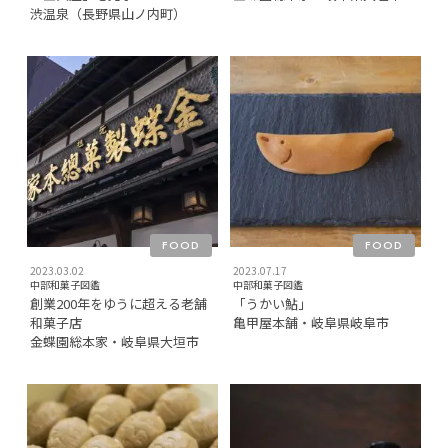
渋温泉（長野県山ノ内町）
FOOD
FOOD
2023.03.02
2023.07.17
中部和菓子図鑑
中部和菓子図鑑
創業200年をゆうに超える老舗
「うかい鮎」
和菓子店
亀甲屋本舗・岐阜県岐阜市
金蝶園総本家・岐阜県大垣市