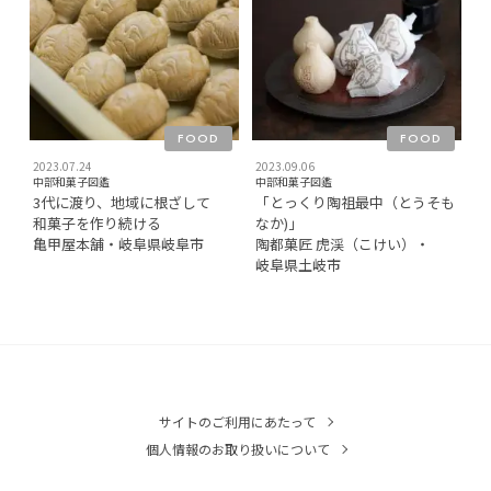
FOOD
FOOD
2023.07.24
2023.09.06
中部和菓子図鑑
中部和菓子図鑑
3代に渡り、地域に根ざして
「とっくり陶祖最中（とうそも
和菓子を作り続ける
なか)」
亀甲屋本舗・岐阜県岐阜市
陶都菓匠 虎渓（こけい）・
岐阜県土岐市
サイトのご利用にあたって
個人情報のお取り扱いについて