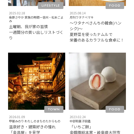
LIFESTYLE
FOOD
2025.02.18
2025.08.14
桒原さやか 家族の時間ー信州・松本ごよ
月刊ワタナベマキ
み
〜ワタナベさんちの韓食(ハン
土曜朝、我が家の習慣
シク)〜
一週間分の買い出しリストづく
夏野菜を使ったナムルで
り
栄養のあるカラフルな食卓に！
TOWN
FOOD
2026.01.09
2023.02.24
甲斐みのり わたしのまちのたからもの
中部和菓子図鑑
温泉好き・建築好きの憧れ
「いちご餅」
「金具屋」を見学
金蝶園総本家・岐阜県大垣市