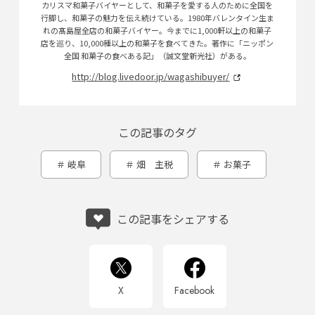
カリスマ和菓子バイヤーとして、和菓子を愛する人のために全国を
行脚し、和菓子の魅力を伝え続けている。1980年バレンタイン生ま
れの髙島屋全店の和菓子バイヤー。今までに1,000軒以上の和菓子
店を巡り、10,000種以上の和菓子を食べてきた。著作に「ニッポン
全国 和菓子の食べある記」（誠文堂新光社）がある。
http://blog.livedoor.jp/wagashibuyer/
この記事のタグ
岐阜
畑 主税
お菓子
この記事をシェアする
X
Facebook