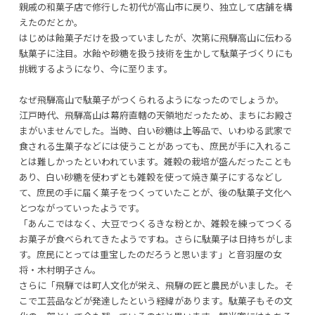
親戚の和菓子店で修行した初代が高山市に戻り、独立して店舗を構
えたのだとか。
はじめは飴菓子だけを扱っていましたが、次第に飛騨高山に伝わる
駄菓子に注目。水飴や砂糖を扱う技術を生かして駄菓子づくりにも
挑戦するようになり、今に至ります。
なぜ飛騨高山で駄菓子がつくられるようになったのでしょうか。
江戸時代、飛騨高山は幕府直轄の天領地だったため、まちにお殿さ
まがいませんでした。当時、白い砂糖は上等品で、いわゆる武家で
食される生菓子などには使うことがあっても、庶民が手に入れるこ
とは難しかったといわれています。雑穀の栽培が盛んだったことも
あり、白い砂糖を使わずとも雑穀を使って焼き菓子にするなどし
て、庶民の手に届く菓子をつくっていたことが、後の駄菓子文化へ
とつながっていったようです。
「あんこではなく、大豆でつくるきな粉とか、雑穀を練ってつくる
お菓子が食べられてきたようですね。さらに駄菓子は日持ちがしま
す。庶民にとっては重宝したのだろうと思います」と音羽屋の女
将・木村明子さん。
さらに「飛騨では町人文化が栄え、飛騨の匠と農民がいました。そ
こで工芸品などが発達したという経緯があります。駄菓子もその文