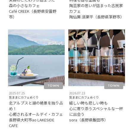
森の小さなカフェ
陶芸家の思いが詰まった古民家
Café CREEK（長野県安曇野
カフェ
市）
陶仙房 須栗平（長野県茅野市）
TOWN
TOWN
2025.07.25
2026.07.23
気ままにカフェめぐり
気ままにカフェめぐり
北アルプスと湖の絶景を独り占
嬉しい時も悲しい時も
め！
心に寄り添うスペシャルな一杯
心癒されるオールデイ・カフェ
に出会う
長野県大町市ao LAKESIDE
sora（長野県飯田市）
CAFE