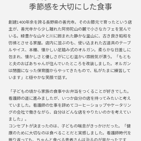
季節感を大切にした食事
創建1400年余を誇る長野県の善光寺。そのお膝元で育ったという店
主が、善光寺から少し離れた阿弥陀山の麓で小さなカフェを営んで
いる。緑豊かな山々と川に囲まれた静かな里山に、古き良き昭和を
彷彿とさせる家屋。店内に並ぶのも、使い込まれた古道具のテーブ
ルやイス、本棚、懐かしい足踏み式のオルガン。柔らかな日差しに
包まれ、懐かしさと優しさがにじむ温かい雰囲気が漂う。「もとも
と夫のおばあちゃんが住んでいたところを改装しました。オルガン
は閉園になった保育園からやってきたもので、私がたまに練習して
います」と穏やかな笑顔で話す。
「子どもの頃から家族の食事やお弁当をつくることが好きでした。
看護師の道に進みましたが、いつか自分の店を持ってみたいと考え
ていました。看護師の仕事を辞めてコーヒーショップやケータリン
グの会社で働きながら、自分はどんな店をやりたいのかを考えてい
ました」。
コンセプトが決まったのは、子どもの喘息がきっかけだった。「健
康のために大切なのは食べることだと実感しました。看護師時代を
振り返っても、ちゃんと食べる患者さんは治るのが早かったです