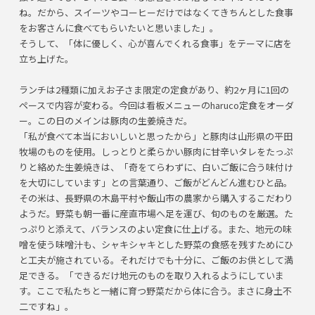
ね。だから、スイーツやコーヒーだけではなくてきちんとした食事
をお客さんに食べてもらいたいと思いました」。
そうして、「体に優しく、心が喜んでくれる食事」をテーマに店を
立ち上げた。
ランチは2種類に加えお子さま限定の定食があり、約2ヶ月に1回の
ペースで内容が変わる。今回は看板メニューのharuco定食をオーダ
ー。この日のメインは豚肉の生姜焼きだ。
「私が食べて本当においしいと思ったから」と豚肉は山形県の平田
牧場のものを使用。しっとりと柔らかい豚肉に甘辛いタレをたっぷ
りと絡めた生姜焼きは、「奇をてらわずに、白いご飯に合う味付け
を大切にしています」との言葉通り、ご飯がどんどん進むひと品。
その米は、長野県の木島平村や飯山市の農家から購入するこだわり
ようだ。野菜も朝一番に産直市場へ足を運び、旬のものを厳選。た
っぷりと添えて、バランスのよい定食に仕上げる。また、地元の味
噌を使う味噌汁も、シャキシャキとした野菜の食感を残すためにひ
と工夫が施されている。それだけでも十分に、ご飯のお供として満
足できる。「できるだけ地元のものを取り入れるようにしていま
す。ここで私たちと一緒に育つ野菜だから体に合う。まさに身土不
二ですね」。