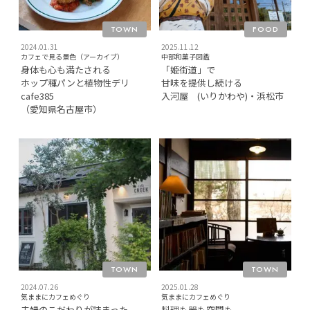
TOWN
FOOD
2024.01.31
2025.11.12
カフェで見る景色（アーカイブ）
中部和菓子図鑑
身体も心も満たされる
「姫街道」で
ホップ種パンと植物性デリ
甘味を提供し続ける
cafe385
入河屋 (いりかわや)・浜松市
（愛知県名古屋市）
TOWN
TOWN
2024.07.26
2025.01.28
気ままにカフェめぐり
気ままにカフェめぐり
夫婦のこだわりが詰まった
料理も器も空間も