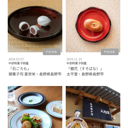
FOOD
FOOD
2024.02.07
2025.11.25
中部和菓子図鑑
中部和菓子図鑑
「石ごろも」
「裾花（すそばな）」
御菓子司 喜世栄・長野県長野市
太平堂・長野県長野市