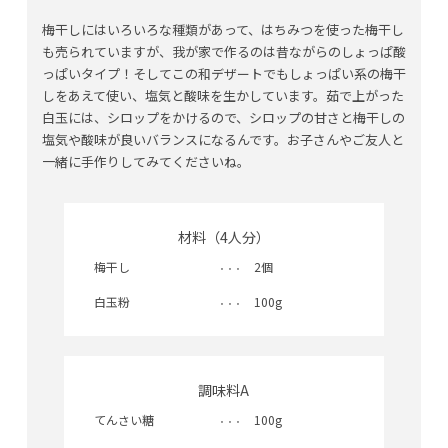
梅干しにはいろいろな種類があって、はちみつを使った梅干し
も売られていますが、我が家で作るのは昔ながらのしょっぱ酸
っぱいタイプ！そしてこの和デザートでもしょっぱい系の梅干
しをあえて使い、塩気と酸味を生かしています。茹で上がった
白玉には、シロップをかけるので、シロップの甘さと梅干しの
塩気や酸味が良いバランスになるんです。お子さんやご友人と
一緒に手作りしてみてくださいね。
材料（4人分）
梅干し
2個
白玉粉
100g
調味料A
てんさい糖
100g