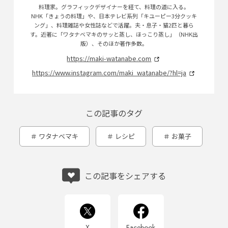
料理家。グラフィックデザイナーを経て、料理の道に入る。
NHK「きょうの料理」や、日本テレビ系列「キユーピー3分クッキ
ング」、料理雑誌や女性誌などで活躍。夫・息子・猫2匹と暮ら
す。近著に「ワタナベマキのサッと蒸し、ほっこり蒸し」（NHK出
版）、そのほか著作多数。
https://maki-watanabe.com
https://www.instagram.com/maki_watanabe/?hl=ja
この記事のタグ
ワタナベマキ
レシピ
お菓子
この記事をシェアする
X
Facebook