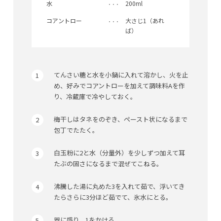
水
200ml
コアントロー
大さじ1（あれ
ば）
てんさい糖と水を小鍋に入れて溶かし、火を止
め、好みでコアントローを加えて調味料Aを作
り、冷蔵庫で冷やしておく。
梅干しはタネをのぞき、ペースト状になるまで
包丁でたたく。
白玉粉に2と水（分量外）を少しずつ加えて耳
たぶの固さになるまで混ぜてこねる。
沸騰した湯に丸めた3を入れて茹で、浮いてき
たらさらに3分ほど茹でて、氷水にとる。
器に盛り、1をかける。