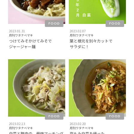
FOOD
FOOD
2023.01.31
2023.02.07
月刊ワタナベマキ
月刊ワタナベマキ
つけてみそかけてみそで
葉と根元を別々カットで
ジャージャー麺
サラダに！
FOOD
FOOD
2023.02.13
2023.02.20
月刊ワタナベマキ
月刊ワタナベマキ
白菜と豚肉の、最強マッチング
塩もみ白菜を使った