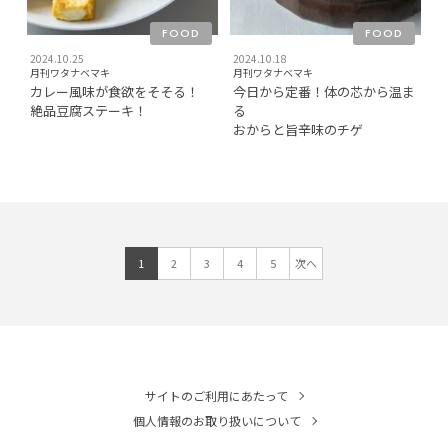
FOOD
FOOD
2024.10.25
2024.10.18
月刊ワタナベマキ
月刊ワタナベマキ
カレー風味が食欲をそそる！
今日から定番！体の芯から温ま
絶品豆腐ステーキ！
る
おからと旨辛味のチゲ
1
2
3
4
5
次へ
サイトのご利用にあたって
個人情報のお取り扱いについて