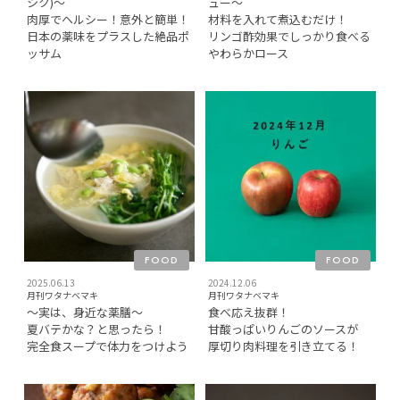
シク)〜
ュー〜
肉厚でヘルシー！意外と簡単！
材料を入れて煮込むだけ！
日本の薬味をプラスした絶品ポ
リンゴ酢効果でしっかり食べる
ッサム
やわらかロース
FOOD
FOOD
2025.06.13
2024.12.06
月刊ワタナベマキ
月刊ワタナベマキ
〜実は、身近な薬膳〜
食べ応え抜群！
夏バテかな？と思ったら！
甘酸っぱいりんごのソースが
完全食スープで体力をつけよう
厚切り肉料理を引き立てる！