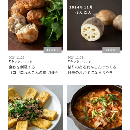
FOOD
FOOD
2024.11.22
2024.11.08
月刊ワタナベマキ
月刊ワタナベマキ
食欲を刺激する！
粘りのあるれんこんでつくる
ゴロゴロれんこんの揚げ団子
甘辛のおかずになるおやき