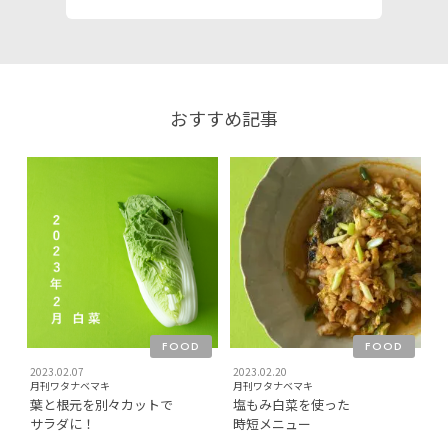
おすすめ記事
FOOD
FOOD
2023.02.07
2023.02.20
月刊ワタナベマキ
月刊ワタナベマキ
葉と根元を別々カットで
塩もみ白菜を使った
サラダに！
時短メニュー