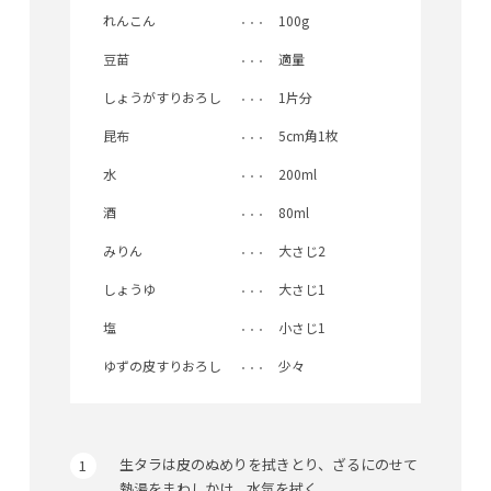
れんこん
100g
豆苗
適量
しょうがすりおろし
1片分
昆布
5cm角1枚
水
200ml
酒
80ml
みりん
大さじ2
しょうゆ
大さじ1
塩
小さじ1
ゆずの皮すりおろし
少々
生タラは皮のぬめりを拭きとり、ざるにのせて
熱湯をまわしかけ、水気を拭く。