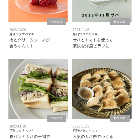
FOOD
FOOD
2023.06.09
2023.11.03
月刊ワタナベマキ
月刊ワタナベマキ
梅とクリームソースが
サバとトマトを使って
合うなんて！
豪快な洋風ピラフに
FOOD
FOOD
2023.11.10
2023.11.17
月刊ワタナベマキ
月刊ワタナベマキ
食パンとサバの干物で
人気のサバ缶でつくる