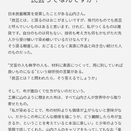
日本民藝館賞を受賞したことがある山内さん。
「民芸とは、と語るのはおこがましいですが、現代のものでも民芸
と呼んでいいものはあると思います。けれど、私がつくるものは雑
貨です。自分のものは何もない、技術も考え方も何もかもがただ先
人から受け継いで染め継いでいるだけなんです」
そう語る眼差しは、おごることなく実直に作品と向き合い続けた人
のものだった。
“文盲の人も無学の人も、材料に素直につくって、用に則していれば
良いものになる”という柳宗悦の言葉がある。
「民芸とは？と問われたら、そう答えるでしょうか」
そして、布が面白くて仕方がないのだという。
工房に山のように積まれた布は、すべて山内さんが世界中から取り
寄せたもの。
「私が染めることで、布の材料よりも価値が上がらないと意味がな
い。だからこの布にどんな模様を描こうか、どう展開したら布が生
きるか、ということを考えていると本当に楽しい」と少年のような
笑顔で話してくれた。山内さんのキャリアをもってしてもなお「楽