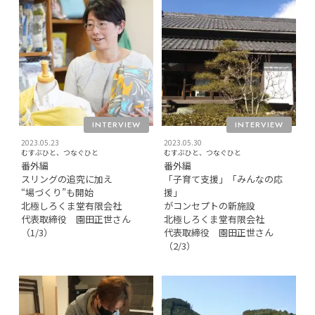
INTERVIEW
INTERVIEW
2023.05.23
2023.05.30
むすぶひと、つなぐひと
むすぶひと、つなぐひと
番外編
番外編
スリングの追究に加え
「子育て支援」「みんなの応
“場づくり”も開始
援」
北極しろくま堂有限会社
がコンセプトの新施設
代表取締役 園田正世さん
北極しろくま堂有限会社
（1/3）
代表取締役 園田正世さん
（2/3）