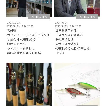
INTERVIEW
INTERVIEW
2023.12.25
2024.06.17
むすぶひと、つなぐひと
むすぶひと、つなぐひと
番外編
世界を魅了する
ガイアフローディスティリング
「メガバス」創始者
株式会社 代表取締役
その原点とは
中村大航さん
メガバス株式会社
ウイスキーを通して
代表取締役社長 伊東由樹
静岡の魅力を発信したい
（1/4）