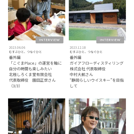
INTERVIEW
INTERVIEW
2023.06.06
2023.12.18
むすぶひと、つなぐひと
むすぶひと、つなぐひと
番外編
番外編
「こぐまPlace」の運営を軸に
ガイアフローディスティリング
自分の時間も楽しみたい
株式会社 代表取締役
北極しろくま堂有限会社
中村大航さん
代表取締役 園田正世さん
“静岡らしいウイスキー”を目指
（3/3）
して