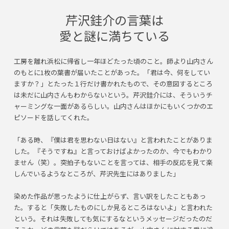
芹沢銈介の言葉は
愛と謎に満ちている
工房を離れ浜松に帰省し一年ほどたった頃のこと。師より山内さん
のもとに1枚の葉書が届いたことがあった。「君は今、何をしてい
ますか？」とたった１行だけ書かれたもので、その意図するところ
は未だに山内さんもわからないという。芹沢銈介には、そういうチ
ャーミングな一面があるらしい。山内さんはほかにもいくつかのエ
ピソードを話してくれた。
「ある時、『僕は君を思わない日はない』と言われたことがありま
した。『そうですね』と言っておけばよかったのか、今でもわかり
ません（笑）。突拍子もないことを言っては、相手の反応を見て楽
しんでいるようなところが、芹沢先生にはありました」
染めた作品が思ったように仕上がらず、言い訳をしたこともあっ
た。すると「失敗したものにしか見るところはないよ」と言われた
という。それは失敗しても気にするなというメッセージだったのだ