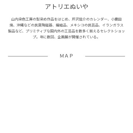
アトリエぬいや
山内染色工房の型染め作品をはじめ、芹沢銈介のカレンダー、小鹿田
焼、沖縄などの民窯陶磁器、編組品、メキシコの民芸品、イランガラス
製品など、プリミティブな国内外の工芸品を数多く揃えるセレクトショッ
プ。年に数回、企画展が開催されている。
ＭＡＰ