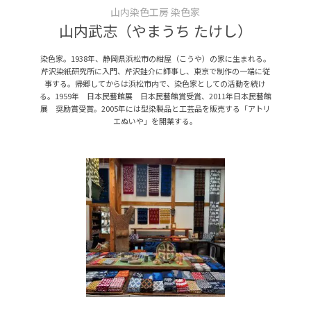
山内染色工房 染色家
山内武志（やまうち たけし）
染色家。1938年、静岡県浜松市の紺屋（こうや）の家に生まれる。
芹沢染紙研究所に入門、芹沢銈介に師事し、東京で制作の一端に従
事する。帰郷してからは浜松市内で、染色家としての活動を続け
る。1959年 日本民藝館展 日本民藝館賞受賞、2011年日本民藝館
展 奨励賞受賞。2005年には型染製品と工芸品を販売する「アトリ
エぬいや」を開業する。