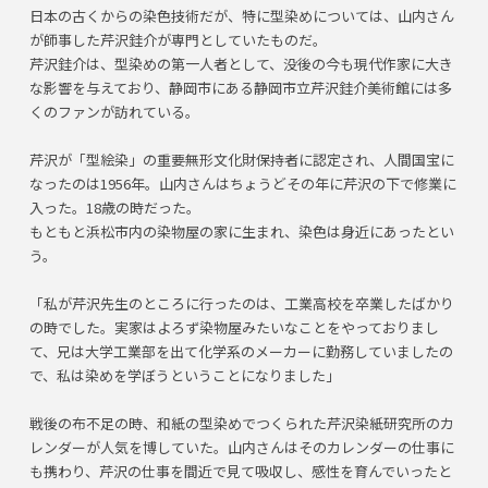
日本の古くからの染色技術だが、特に型染めについては、山内さん
が師事した芹沢銈介が専門としていたものだ。
芹沢銈介は、型染めの第一人者として、没後の今も現代作家に大き
な影響を与えており、静岡市にある静岡市立芹沢銈介美術館には多
くのファンが訪れている。
芹沢が「型絵染」の重要無形文化財保持者に認定され、人間国宝に
なったのは1956年。山内さんはちょうどその年に芹沢の下で修業に
入った。18歳の時だった。
もともと浜松市内の染物屋の家に生まれ、染色は身近にあったとい
う。
「私が芹沢先生のところに行ったのは、工業高校を卒業したばかり
の時でした。実家はよろず染物屋みたいなことをやっておりまし
て、兄は大学工業部を出て化学系のメーカーに勤務していましたの
で、私は染めを学ぼうということになりました」
戦後の布不足の時、和紙の型染めでつくられた芹沢染紙研究所のカ
レンダーが人気を博していた。山内さんはそのカレンダーの仕事に
も携わり、芹沢の仕事を間近で見て吸収し、感性を育んでいったと