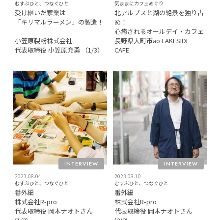
むすぶひと、つなぐひと
気ままにカフェめぐり
受け継いだ家業は
北アルプスと湖の絶景を独り占
「キリマルラーメン」の製造！
め！
心癒されるオールデイ・カフェ
小笠原製粉株式会社
長野県大町市ao LAKESIDE
代表取締役 小笠原充勇 （1/3）
CAFE
INTERVIEW
INTERVIEW
2023.08.04
2023.08.10
むすぶひと、つなぐひと
むすぶひと、つなぐひと
番外編
番外編
株式会社R-pro
株式会社R-pro
代表取締役 岡本ナオトさん
代表取締役 岡本ナオトさん