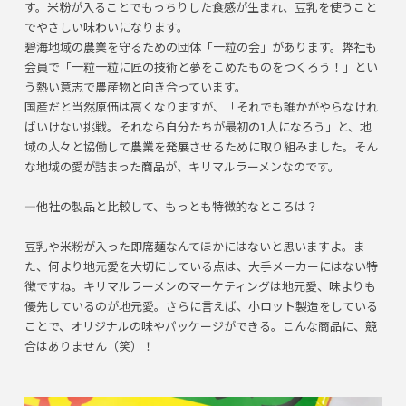
す。米粉が入ることでもっちりした食感が生まれ、豆乳を使うこと
でやさしい味わいになります。
碧海地域の農業を守るための団体「一粒の会」があります。弊社も
会員で「一粒一粒に匠の技術と夢をこめたものをつくろう！」とい
う熱い意志で農産物と向き合っています。
国産だと当然原価は高くなりますが、「それでも誰かがやらなけれ
ばいけない挑戦。それなら自分たちが最初の1人になろう」と、地
域の人々と協働して農業を発展させるために取り組みました。そん
な地域の愛が詰まった商品が、キリマルラーメンなのです。
―他社の製品と比較して、もっとも特徴的なところは？
豆乳や米粉が入った即席麺なんてほかにはないと思いますよ。ま
た、何より地元愛を大切にしている点は、大手メーカーにはない特
徴ですね。キリマルラーメンのマーケティングは地元愛、味よりも
優先しているのが地元愛。さらに言えば、小ロット製造をしている
ことで、オリジナルの味やパッケージができる。こんな商品に、競
合はありません（笑）！