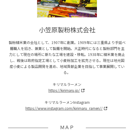
小笠原製粉株式会社
製粉精米業の会社として、1907年に創業。1909年には三重県より手延べ
麺職人を招き、兼業として製麺を開始。大正時代になると製粉部門を主
力として現在の場所に新たな工場を建設・移転。1938年に精米業を廃止
し、戦後は政府指定工場として小麦粉加工を拡充させる。現在は地元国
産小麦による製品開発を進め、地域貢献企業を目指して事業展開してい
る。
キリマルラーメン
https://kirimaru.jp/
キリマルラーメンInstagram
https://www.instagram.com/kirimaru_ramen//
ＭＡＰ