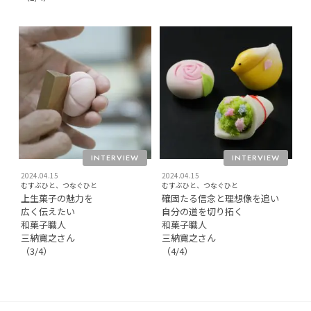
INTERVIEW
INTERVIEW
2024.04.15
2024.04.15
むすぶひと、つなぐひと
むすぶひと、つなぐひと
上生菓子の魅力を
確固たる信念と理想像を追い
広く伝えたい
自分の道を切り拓く
和菓子職人
和菓子職人
三納寛之さん
三納寛之さん
（3/4）
（4/4）