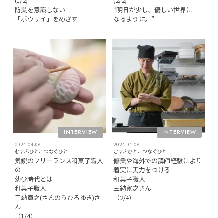
(1/2)
(2/2)
防災を意識しない
“明日が少し、優しい世界に
「ボウサイ」をめざす
なるように。”
INTERVIEW
INTERVIEW
2024.04.08
2024.04.08
むすぶひと、つなぐひと
むすぶひと、つなぐひと
気鋭のフリーランス和菓子職人
修業や海外での講師経験により
の
着実に実力をつける
幼少時代とは
和菓子職人
和菓子職人
三納寛之さん
三納寛之(さんのうひろゆき)さ
（2/4）
ん
（1/4）