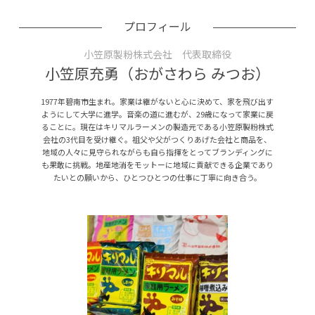
プロフィール
小笠原製粉株式会社 代表取締役
小笠原充勇（おがさわら みつお）
1977年碧南市生まれ。家業は継がないと心に決めて、家を飛び出す
ようにして大学に進学。音楽の道に進むが、29歳になって家業に戻
ることに。現在はキリマルラーメンの製造元である小笠原製粉株式
会社の3代目を受け継ぐ。祖父や父がつくりあげた会社と商品を、
地域の人々に見守られながらも自ら指揮をとってブランディングに
も果敢に挑戦。地産地消をモットーに地域に貢献できる企業であり
たいとの願いから、ひとつひとつの仕事に丁寧に向き合う。