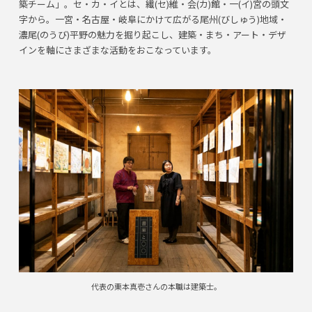
築チーム」。セ・カ・イとは、繊(セ)維・会(カ)館・一(イ)宮の頭文
字から。一宮・名古屋・岐阜にかけて広がる尾州(びしゅう)地域・
濃尾(のうび)平野の魅力を掘り起こし、建築・まち・アート・デザ
インを軸にさまざまな活動をおこなっています。
代表の栗本真壱さんの本職は建築士。