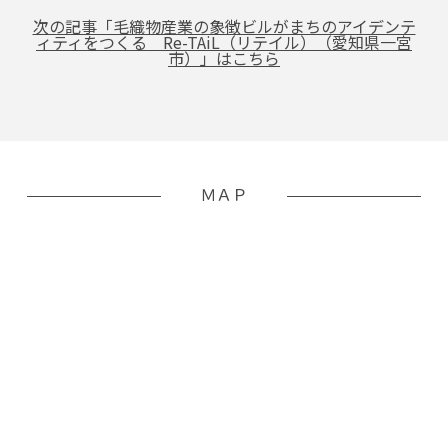
次の記事「毛織物産業の象徴ビルがまちのアイデンテ
ィティをつくる Re-TAiL（リテイル）（愛知県一宮
市）」はこちら
ＭＡＰ