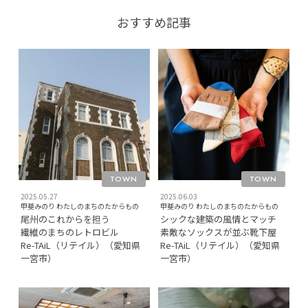
おすすめ記事
TOWN
TOWN
2025.05.27
2025.06.03
甲斐みのり わたしのまちのたからもの
甲斐みのり わたしのまちのたからもの
尾州のこれからを担う
シックな建築の風情とマッチ
繊維のまちのレトロビル
素敵なソックスが並ぶ靴下屋
Re-TAiL（リテイル）（愛知県
Re-TAiL（リテイル）（愛知県
一宮市）
一宮市）