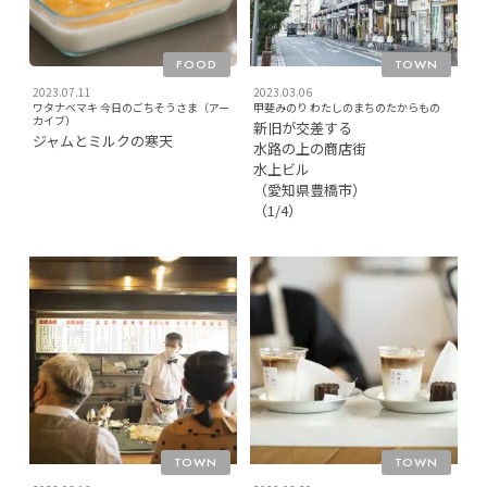
FOOD
TOWN
2023.07.11
2023.03.06
ワタナベマキ 今日のごちそうさま（アー
甲斐みのり わたしのまちのたからもの
カイブ）
新旧が交差する
ジャムとミルクの寒天
水路の上の商店街
水上ビル
（愛知県豊橋市）
（1/4）
TOWN
TOWN