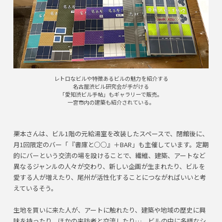
レトロなビルや特徴あるビルの魅力を紹介する
名古屋渋ビル研究会が手がける
「愛知渋ビル手帖」もギャラリーで販売。
一宮市内の建築も紹介されている。
栗本さんは、ビル1階の元給湯室を改装したスペースで、閉館後に、
月1回限定のバー「『書庫と○○』＋BAR」も主催しています。定期
的にバーという交流の場を設けることで、繊維、建築、アートなど
異なるジャンルの人々が交わり、新しい企画が生まれたり、ビルを
愛する人が増えたり、尾州が活性化することにつながればいいと考
えているそう。
生地を買いに来た人が、アートに触れたり、建築や地域の歴史に興
味を持ったり、ほかの来訪者と交流したり…。ビルの中に多様なシ