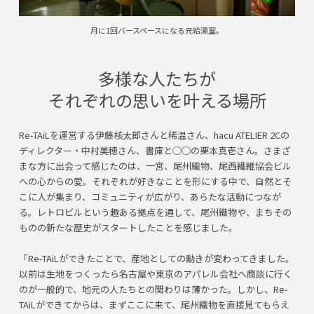
月に1回バースペースになる元給湯室。
多様な人たちが
それぞれの思いを叶える場所
Re-TAiLを運営する伊藤核太郎さんと稀温さん、hacu ATELIER 2Cの
ディレクター・中村美穂さん、書庫と◯◯の栗本真壱さん。さまざ
まな方に出会って感じたのは、一宮、尾州織物、尾西繊維協会ビル
への心からの愛。それぞれが好きなことを形にする中で、自然とそ
こに人が集まり、コミュニティが広がり、あらたな活動につなが
る。レトロビルという趣ある拠点を通して、尾州織物や、まちその
ものの新たな歴史がスタートしたことを感じました。
「Re-TAiLができたことで、産地としての動きが変わってきました。
以前は生地をつくったら名古屋や東京のアパレル会社へ商談に行く
のが一般的で、地元の人たちとの関わりは薄かった。しかし、Re-
TAiLができてからは、まずここに来て、尾州織物を直接見てもらえ