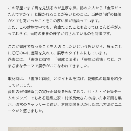
この部屋でまず目を見張るのが重厚な扉。訪れた人から「金庫だっ
たんですか？」と聞かれることが多いとのこと。当時は“書”の価値
がとても高かったことをこの厚い扉が物語っています。
また、この建物の中でも、倉庫だったこともあってほとんど手が入
っておらず、当時のままの様子が残されているのも特徴です。
ここが書庫であったことを大切にしたいという思いから、展示ごと
に〇〇の中に言葉を入れて、展示のタイトルにしています。
過去には、「書庫と動物」「書庫と清濁」「書庫と感情」など、さ
まざまなテーマで展示がおこなわれてきました。
取材時は、「書庫と画帳」とタイトルを掲げ、愛知県の建築を紹介
していました。
愛知の建物博覧会の実行委員長を務めており、セ・カ・イ建築チー
ムのメンバーでもある建築史家・村瀬良太さんの描いた水彩画を展
示。通常のギャラリーと違い、倉庫空間を活かした展示方法がユニ
ークだと感じました。