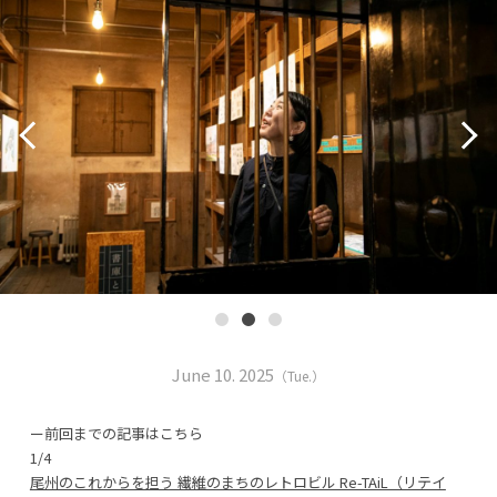
June 10. 2025
（Tue.）
ー前回までの記事はこちら
1/4
尾州のこれからを担う 繊維のまちのレトロビル Re-TAiL（リテイ