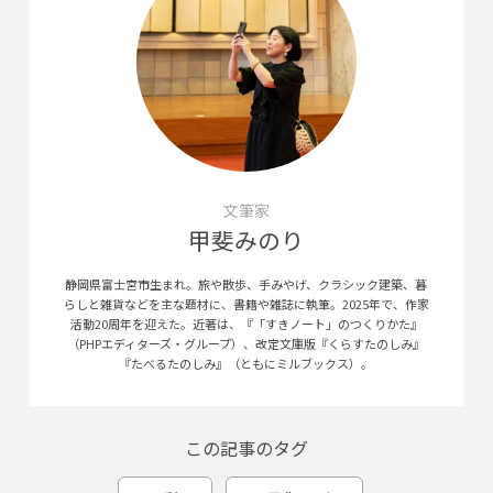
文筆家
甲斐みのり
静岡県富士宮市生まれ。旅や散歩、手みやげ、クラシック建築、暮
らしと雑貨などを主な題材に、書籍や雑誌に執筆。2025年で、作家
活動20周年を迎えた。近著は、『「すきノート」のつくりかた』
（PHPエディターズ・グループ）、改定文庫版『くらすたのしみ』
『たべるたのしみ』（ともにミルブックス）。
この記事のタグ