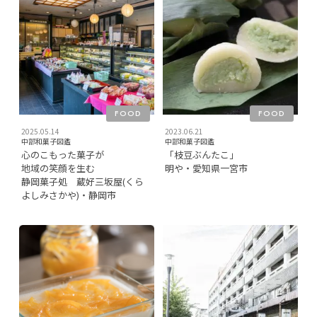
FOOD
FOOD
2025.05.14
2023.06.21
中部和菓子図鑑
中部和菓子図鑑
心のこもった菓子が
「枝豆ぶんたこ」
地域の笑顔を生む
明や・愛知県一宮市
静岡菓子処 蔵好三坂屋(くら
よしみさかや)・静岡市