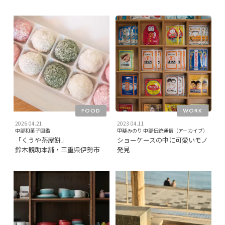
FOOD
WORK
2026.04.21
2023.04.11
中部和菓子図鑑
甲斐みのり 中部伝統通信（アーカイブ）
「くうや茶屋餅」
ショーケースの中に可愛いモノ
鈴木観助本舗・三重県伊勢市
発見