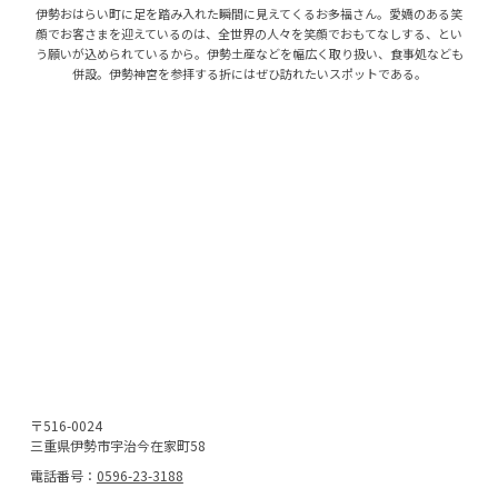
伊勢おはらい町に足を踏み入れた瞬間に見えてくるお多福さん。愛嬌のある笑
顔でお客さまを迎えているのは、全世界の人々を笑顔でおもてなしする、とい
う願いが込められているから。伊勢土産などを幅広く取り扱い、食事処なども
併設。伊勢神宮を参拝する折にはぜひ訪れたいスポットである。
〒516-0024
三重県伊勢市宇治今在家町58
電話番号：
0596-23-3188