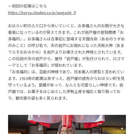
ー前回の記事はこちら
https://koryu.chuden.co.jp/wagashi_9
おはらい町の入り口から歩いていくと、お多福さんのお顔が大きな
看板になっているのが見えてきます。これが岩戸屋の登録商標「お
多福印」。お多福さんは古事記に登場する天鈿女命（あめのうずめ
のみこと）の呼び名で、天の岩戸にお隠れになった天照大神（あま
てらすおおみかみ）を岩戸よりお導きされた神様とされています。
この伝説の天の岩戸から、屋号「岩戸屋」が名付けられて、ロゴマ
ークとして「お多福印」が使われています。
「お多福印」は、芸能の神様であり、日本美人の原型と言われてい
ます。1910年の創業以来ずっと、岩戸屋の店先からおはらい町を見
守っているよう。愛嬌があって、なんとも可愛らしい神様です。岩
戸屋では、お菓子をはじめとした伊勢土産を幅広く取り扱ってお
り、観光客の姿も多く見られます。