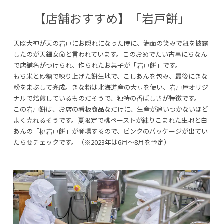
【店舗おすすめ】「岩戸餅」
天照大神が天の岩戸にお隠れになった時に、満面の笑みで舞を披露
したのが天鈿女命と言われています。このおめでたい古事にちなん
で店舗名がつけられ、作られたお菓子が「岩戸餅」です。
もち米と砂糖で練り上げた餅生地で、こしあんを包み、最後にきな
粉をまぶして完成。きな粉は北海道産の大豆を使い、岩戸屋オリジ
ナルで焙煎しているものだそうで、独特の香ばしさが特徴です。
この岩戸餅は、お店の看板商品なだけに、生産が追いつかないほど
よく売れるそうです。夏限定で桃ペーストが練りこまれた生地と白
あんの「桃岩戸餅」が登場するので、ピンクのパッケージが出てい
たら要チェックです。（※2023年は6月〜8月を予定）