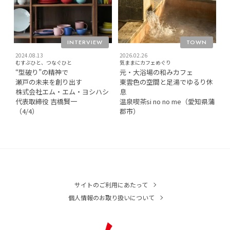
INTERVIEW
TOWN
2024.08.13
2026.02.26
むすぶひと、つなぐひと
気ままにカフェめぐり
“型破り”の精神で
元・大浴場の和みカフェ
瀬戸の未来を創り出す
東雲色の空間と足湯でゆるり休
株式会社エム・エム・ヨシハシ
息
代表取締役 吉橋賢一
温泉喫茶si no no me（愛知県蒲
（4/4）
郡市）
サイトのご利用にあたって
個人情報のお取り扱いについて