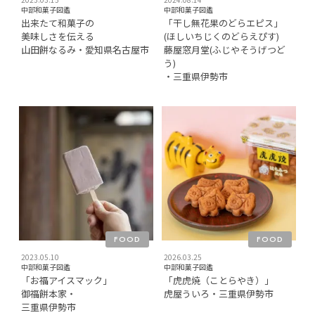
中部和菓子図鑑
中部和菓子図鑑
出来たて和菓子の
「干し無花果のどらエピス」
美味しさを伝える
(ほしいちじくのどらえぴす)
山田餅なるみ・愛知県名古屋市
藤屋窓月堂(ふじやそうげつど
う)
・三重県伊勢市
FOOD
FOOD
2023.05.10
2026.03.25
中部和菓子図鑑
中部和菓子図鑑
「お福アイスマック」
「虎虎焼（ことらやき）」
御福餅本家・
虎屋ういろ・三重県伊勢市
三重県伊勢市