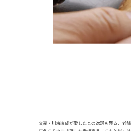
文豪・川端康成が愛したとの逸話も残る、老舗
店名をそのまま冠した看板商品「ちもと餅」は