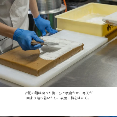
求肥の餅は練った後にひと晩寝かせ、寒天が
固まり落ち着いたら、表面に粉をはたく。