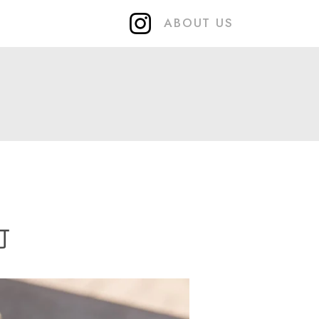
ABOUT US
町