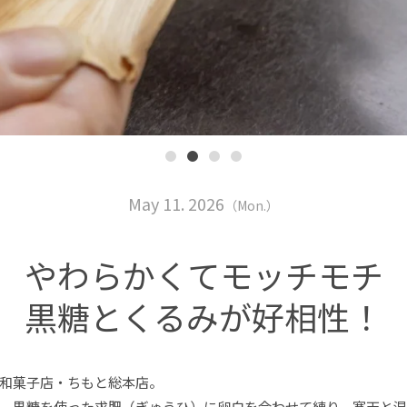
May 11. 2026
（Mon.）
やわらかくてモッチモチ
黒糖とくるみが好相性！
和菓子店・ちもと総本店。
、黒糖を使った求肥（ぎゅうひ）に卵白を合わせて練り、寒天と混