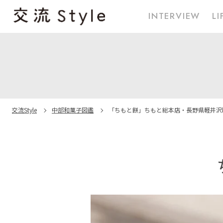
INTERVIEW
LI
交流Style
中部和菓子図鑑
「ちもと餅」
ちもと総本店・長野県軽井沢