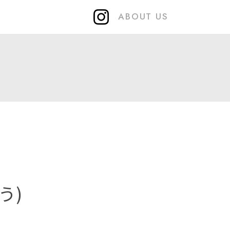
ABOUT US
う)