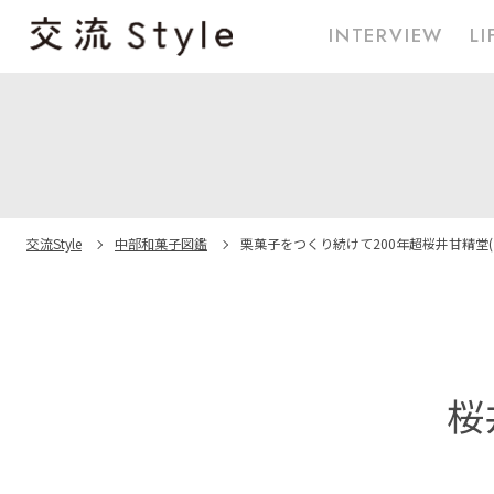
INTERVIEW
LI
交流Style
中部和菓子図鑑
栗菓子をつくり続けて
200年超
桜井甘精堂
桜