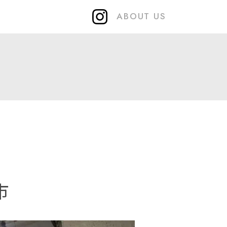
ABOUT US
市