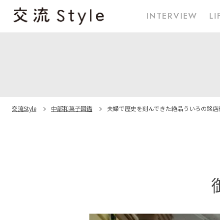
INTERVIEW
LI
交流Style
中部和菓子図鑑
夫婦で歴史を刻んできた
絶品ういろの銘店