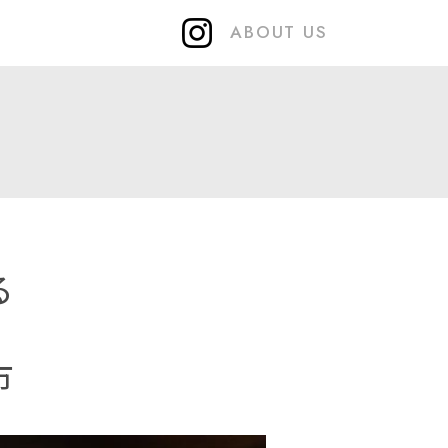
ABOUT US
る
市