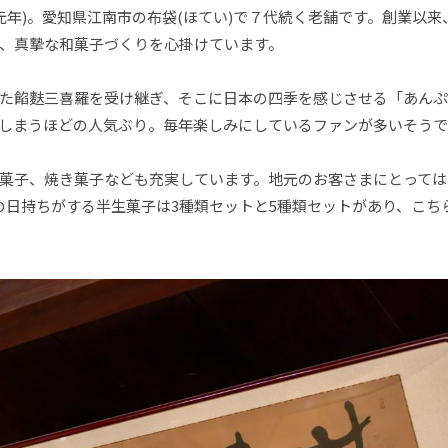
政元年)。愛知県江南市の布袋(ほてい)で７代続く老舗です。創業以
、真摯な和菓子づくりを心掛けています。
た餡麩三喜羅を受け継ぎ、そこに日本の四季を感じさせる「あんぷ
しまうほどの人気ぶり。毎年楽しみにしているファンが多いそうで
菓子、焼き菓子なども充実しています。地元のお客さまにとっては
の日持ちがする半生菓子は3種類セットと5種類セットがあり、こち