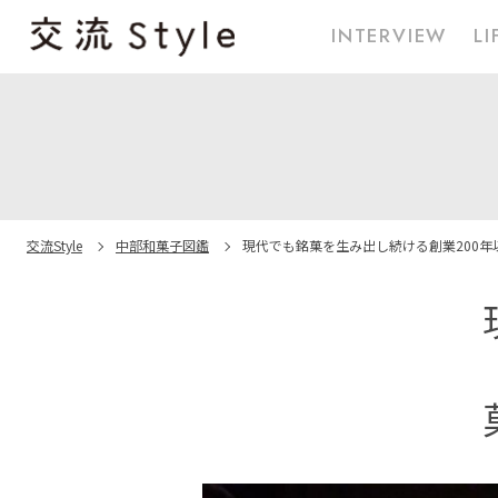
INTERVIEW
LI
交流Style
中部和菓子図鑑
現代でも銘菓を生み出し続ける
創業200