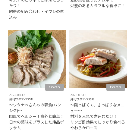
たり！
栄養のあるカラフルな食卓に！
納得の組み合わせ・イワシの煮
込み
FOOD
FOOD
2025.08.13
2025.07.18
月刊ワタナベマキ
月刊ワタナベマキ
〜ワタナベさんちの韓食(ハン
〜酸っぱくて、さっぱりなメニ
シク)〜
ュー〜
肉厚でヘルシー！意外と簡単！
材料を入れて煮込むだけ！
日本の薬味をプラスした絶品ポ
リンゴ酢効果でしっかり食べる
ッサム
やわらかロース