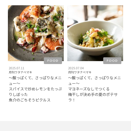
FOOD
FOOD
2025.07.11
2025.07.04
月刊ワタナベマキ
月刊ワタナベマキ
〜酸っぱくて、さっぱりなメニ
〜酸っぱくて、さっぱりなメニ
ュー〜
ュー〜
スパイスで炒めレモンをたっぷ
マヨネーズなしでつくる
りしぼった
梅干しが決め手の夏のポテサ
魚介のごちそうピクルス
ラ！