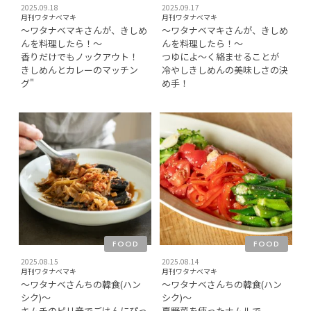
2025.09.18
2025.09.17
月刊ワタナベマキ
月刊ワタナベマキ
〜ワタナベマキさんが、きしめ
〜ワタナベマキさんが、きしめ
んを料理したら！〜
んを料理したら！〜
香りだけでもノックアウト！
つゆによ〜く絡ませることが
きしめんとカレーのマッチン
冷やしきしめんの美味しさの決
グ"
め手！
FOOD
FOOD
2025.08.15
2025.08.14
月刊ワタナベマキ
月刊ワタナベマキ
〜ワタナベさんちの韓食(ハン
〜ワタナベさんちの韓食(ハン
シク)〜
シク)〜
キムチのピリ辛でごはんにぴっ
夏野菜を使ったナムルで